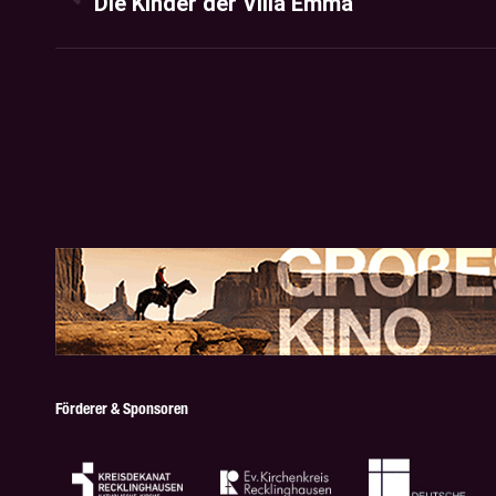
Die Kinder der Villa Emma
Previous
project:
Förderer & Sponsoren