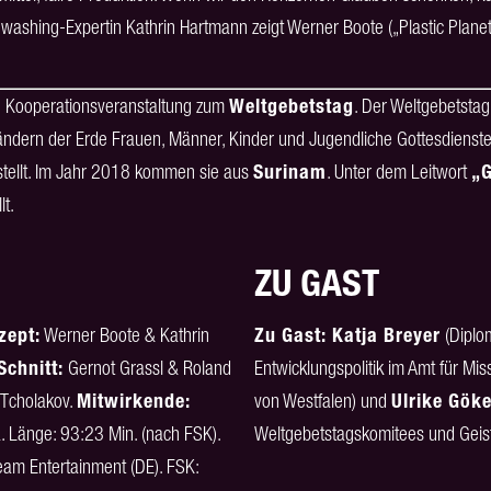
shing-Expertin Kathrin Hartmann zeigt Werner Boote („Plastic Planet“
ine Kooperationsveranstaltung zum
Weltgebetstag
. Der Weltgebetstag
Ländern der Erde Frauen, Männer, Kinder und Jugendliche Gottesdienst
tellt. Im Jahr 2018 kommen sie aus
Surinam
. Unter dem Leitwort
„G
t.
ZU GAST
zept:
Werner Boote & Kathrin
Zu Gast: Katja Breyer
(Diplom
Schnitt:
Gernot Grassl & Roland
Entwicklungspolitik im Amt für Mi
Tcholakov.
Mitwirkende:
von Westfalen) und
Ulrike Gök
. Länge: 93:23 Min. (nach FSK).
Weltgebetstagskomitees und Geist
ream Entertainment (DE). FSK: