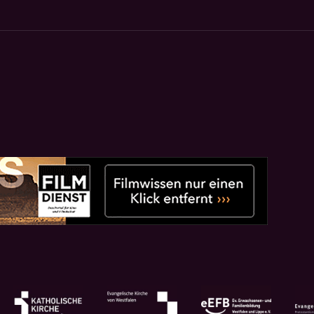
Next
project: