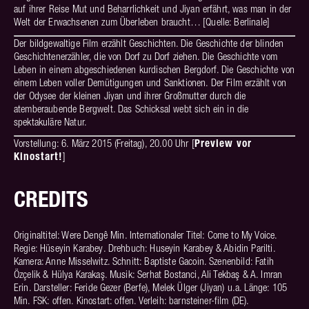
auf ihrer Reise Mut und Beharrlichkeit und Jiyan erfährt, was man in der
Welt der Erwachsenen zum Überleben braucht… [Quelle: Berlinale]
Der bildgewaltige Film erzählt Geschichten. Die Geschichte der blinden
Geschichtenerzähler, die von Dorf zu Dorf ziehen. Die Geschichte vom
Leben in einem abgeschiedenen kurdischen Bergdorf. Die Geschichte von
einem Leben voller Demütigungen und Sanktionen. Der Film erzählt von
der Odysee der kleinen Jiyan und ihrer Großmutter durch die
atemberaubende Bergwelt. Das Schicksal webt sich ein in die
spektakuläre Natur.
Preview vor
Vorstellung: 6. März 2015 (Freitag), 20.00 Uhr [
Kinostart!
]
CREDITS
Originaltitel: Were Dengê Min. Internationaler Titel: Come to My Voice.
Regie: Hüseyin Karabey. Drehbuch: Huseyin Karabey & Abidin Parilti.
Kamera: Anne Misselwitz. Schnitt: Baptiste Gacoin. Szenenbild: Fatih
Özçelik & Hülya Karakaş. Musik: Serhat Bostanci, Ali Tekbaş & A. Imran
Erin. Darsteller: Feride Gezer (Berfe), Melek Ülger (Jiyan) u.a. Länge: 105
Min. FSK: offen. Kinostart: offen. Verleih: barnsteiner-film (DE).