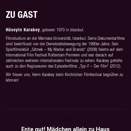
ZU GAST
Hüseyin Karabey
, geboren 1970 in Istanbul.
Filmstudium an der Marmara Universität, Istanbul. Seine Dokumentarfilme
sind beeinflusst von der Demokratiebewegung der 1990er-Jahre. Sein
Spielfilmdebüt „Gitmek – My Marlon and Brando“ (2008) feierte auf dem
International Film Festival Rotterdam Premiere und war danach auf
zahlreichen weiteren internationalen Festivals zu sehen. Karabey gehörte
auch zu den Regisseuren des Episodenfilms „Typ-F – Der Film“ (2012).
Wir freuen uns, Herrn Karabey beim Kirchlichen Filmfestival begrüßen zu
können!
PROJECT
ZURÜCK
NAVIGATION
Ente gut! Mädchen allein zu Haus
Previous