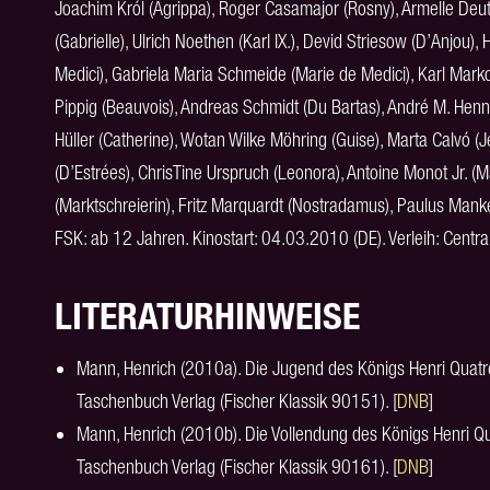
Joachim Król (Agrippa), Roger Casamajor (Rosny), Armelle Deut
(Gabrielle), Ulrich Noethen (Karl IX.), Devid Striesow (D’Anjou)
Medici), Gabriela Maria Schmeide (Marie de Medici), Karl Marko
Pippig (Beauvois), Andreas Schmidt (Du Bartas), André M. Henn
Hüller (Catherine), Wotan Wilke Möhring (Guise), Marta Calvó 
(D’Estrées), ChrisTine Urspruch (Leonora), Antoine Monot Jr. (
(Marktschreierin), Fritz Marquardt (Nostradamus), Paulus Mank
FSK: ab 12 Jahren. Kinostart: 04.03.2010 (DE). Verleih: Central
LITERATURHINWEISE
Mann, Henrich (2010a). Die Jugend des Königs Henri Quatre
Taschenbuch Verlag (Fischer Klassik 90151). [
DNB
]
Mann, Henrich (2010b). Die Vollendung des Königs Henri Qu
Taschenbuch Verlag (Fischer Klassik 90161). [
DNB
]