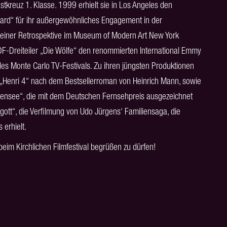
tkreuz 1. Klasse. 1999 erhielt sie in Los Angeles den
rd“ für ihr außergewöhnliches Engagement in der
t einer Retrospektive im Museum of Modern Art New York
ZDF-Dreiteiler „Die Wölfe“ den renommierten International Emmy
 Monte Carlo TV-Festivals. Zu ihren jüngsten Produktionen
m „Henri 4“ nach dem Bestsellerroman von Heinrich Mann, sowie
sensee“, die mit dem Deutschen Fernsehpreis ausgezeichnet
tt“, die Verfilmung von Udo Jürgens‘ Familiensaga, die
 erhielt.
 beim Kirchlichen Filmfestival begrüßen zu dürfen!