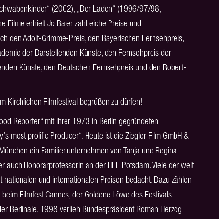
„Schwabenkinder“ (2002), „Der Laden“ (1996/97/98,
ine Filme erhielt Jo Baier zahlreiche Preise und
ch den Adolf-Grimme-Preis, den Bayerischen Fernsehpreis,
demie der Darstellenden Künste, den Fernsehpreis der
enden Künste, den Deutschen Fernsehpreis und den Robert-
im Kirchlichen Filmfestival begrüßen zu dürfen!
wood Reporter“ mit ihrer 1973 in Berlin gegründeten
’s most prolific Producer“. Heute ist die Ziegler Film GmbH &
und München ein Familienunternehmen von Tanja und Regina
gler auch Honorarprofessorin an der HFF Potsdam. Viele der weit
 nationalen und internationalen Preisen bedacht. Dazu zählen
s beim Filmfest Cannes, der Goldene Löwe des Festivals
der Berlinale. 1998 verlieh Bundespräsident Roman Herzog