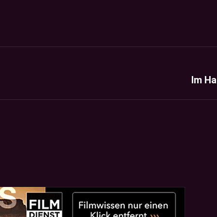
Im Ha
Next
project: