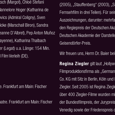
sch (Margot), Chloé Stefani
(2005), „Stauffenberg“ (2003), 
, Hannelore Hoger (Katharina de
Fernsehfilm in drei Teilen). Für se
vics (Admiral Coligny), Sven
Auszeichnungen, darunter: mehrfa
icke (Marschall Biron), Sandra
den Regiepreis der Deutschen Aka
(Jeanne D’Albret), Pep Anton Muñoz
Deutschen Akademie der Darstell
Mayenne), Katharina Thalbach
Geisendörfer-Preis.
er (Legat) u.a. Länge: 154 Min.
Wir freuen uns, Herrn Dr. Baier be
 Film Verleih (DE).
Regina Ziegler
gilt laut „Holly
Filmproduktionsfirma als „Germany
Co. KG mit Sitz in Berlin, Köln 
. Frankfurt am Main: Fischer
Ziegler. Seit 2005 ist Regina Zie
über 400 Ziegler-Filme wurden mit
atre. Frankfurt am Main: Fischer
der Bundesfilmpreis, der Juryprei
Venedig sowie der Friedenspreis 