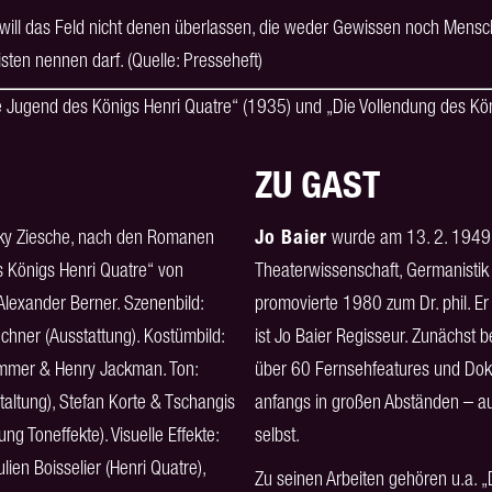
r will das Feld nicht denen überlassen, die weder Gewissen noch Mensc
ten nennen darf. (Quelle: Presseheft)
 Jugend des Königs Henri Quatre“ (1935) und „Die Vollendung des Kö
ZU GAST
Cooky Ziesche, nach den Romanen
Jo Baier
wurde am 13. 2. 1949 i
s Königs Henri Quatre“ von
Theaterwissenschaft, Germanistik 
Alexander Berner. Szenenbild:
promovierte 1980 zum Dr. phil. Er 
echner (Ausstattung). Kostümbild:
ist Jo Baier Regisseur. Zunächst
Zimmer & Henry Jackman. Ton:
über 60 Fernsehfeatures und Doku
taltung), Stefan Korte & Tschangis
anfangs in großen Abständen – auc
g Toneffekte). Visuelle Effekte:
selbst.
ulien Boisselier (Henri Quatre),
Zu seinen Arbeiten gehören u.a. „