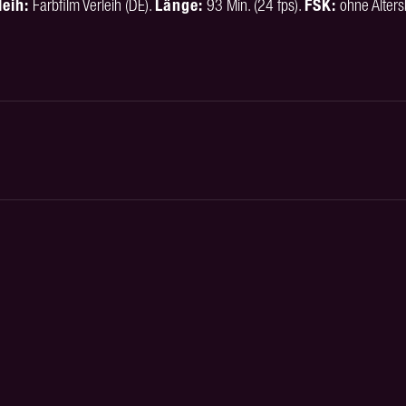
leih:
Farbfilm Verleih (DE).
Länge:
93 Min. (24 fps).
FSK:
ohne Alter
Next
project: