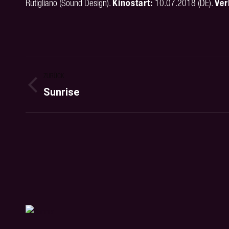
Rutigliano (Sound Design).
Kinostart:
10.07.2018 (DE).
Ver
PROJECT
ZURÜCK
NAVIGATION
Sunrise
Previous
project: