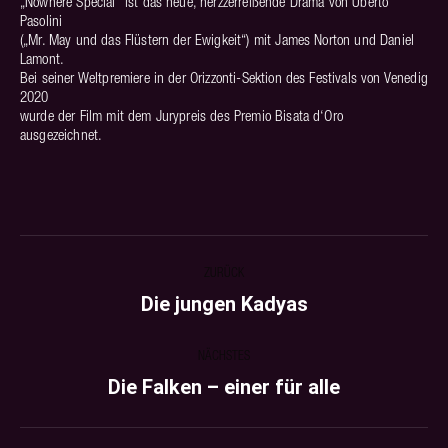
„Nowhere Special“ ist das neue, herzzerreißende Drama von Uberto
Pasolini
(„Mr. May und das Flüstern der Ewigkeit“) mit James Norton und Daniel
Lamont.
Bei seiner Weltpremiere in der Orizzonti-Sektion des Festivals von Venedig
2020
wurde der Film mit dem Jurypreis des Premio Bisata d‘Oro
ausgezeichnet.
PROJECT
ZURÜCK
NAVIGATION
Die jungen Kadyas
Previous
project:
NÄCHSTES
Die Falken – einer für alle
Next
project: