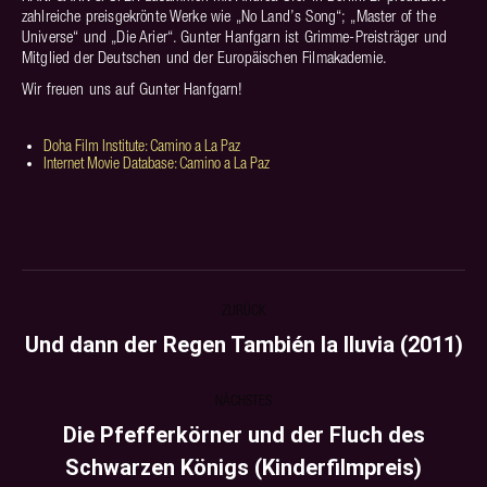
zahlreiche preisgekrönte Werke wie „No Land’s Song“; „Master of the
Universe“ und „Die Arier“. Gunter Hanfgarn ist Grimme-Preisträger und
Mitglied der Deutschen und der Europäischen Filmakademie.
Wir freuen uns auf Gunter Hanfgarn!
Doha Film Institute: Camino a La Paz
Internet Movie Database: Camino a La Paz
PROJECT
ZURÜCK
NAVIGATION
Und dann der Regen También la lluvia (2011)
Previous
project:
NÄCHSTES
Die Pfefferkörner und der Fluch des
Next
Schwarzen Königs (Kinderfilmpreis)
project: