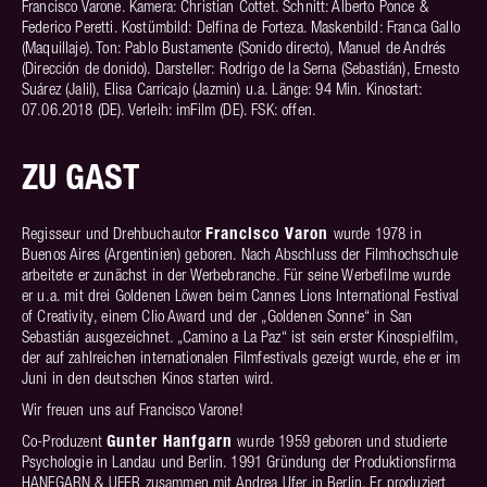
Francisco Varone. Kamera: Christian Cottet. Schnitt: Alberto Ponce &
Federico Peretti. Kostümbild: Delfina de Forteza. Maskenbild: Franca Gallo
(Maquillaje). Ton: Pablo Bustamente (Sonido directo), Manuel de Andrés
(Dirección de donido). Darsteller: Rodrigo de la Serna (Sebastián), Ernesto
Suárez (Jalil), Elisa Carricajo (Jazmin) u.a. Länge: 94 Min. Kinostart:
07.06.2018 (DE). Verleih: imFilm (DE). FSK: offen.
ZU GAST
Francisco Varon
Regisseur und Drehbuchautor
wurde 1978 in
Buenos Aires (Argentinien) geboren. Nach Abschluss der Filmhochschule
arbeitete er zunächst in der Werbebranche. Für seine Werbefilme wurde
er u.a. mit drei Goldenen Löwen beim Cannes Lions International Festival
of Creativity, einem Clio Award und der „Goldenen Sonne“ in San
Sebastián ausgezeichnet. „Camino a La Paz“ ist sein erster Kinospielfilm,
der auf zahlreichen internationalen Filmfestivals gezeigt wurde, ehe er im
Juni in den deutschen Kinos starten wird.
Wir freuen uns auf Francisco Varone!
Gunter Hanfgarn
Co-Produzent
wurde 1959 geboren und studierte
Psychologie in Landau und Berlin. 1991 Gründung der Produktionsfirma
HANFGARN & UFER zusammen mit Andrea Ufer in Berlin. Er produziert