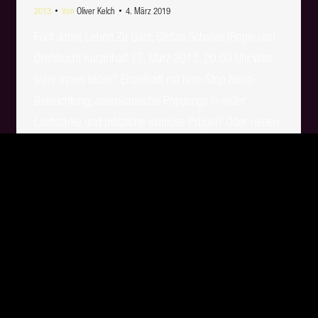
2013
Von
Oliver Kelch
4. März 2019
Fünf Jahre Leben Zu Gast: Stefan Schaller (Regie und
Drehbuch) Kurzinhalt 17. März 2013, 20.00 Uhr Was
wäre Ihnen lieber? Einzelhaft mit Non-Stop Neon-
Beleuchtung, amerikanische Popsongs in voller
Lautstärke und plötzliche sinnlose Prügel? Oder neben
einem Mithäftling eingesperrt zu sein, der Sie für einen
Cheeseburger verrät? Am schlimmsten wäre es
wahrscheinlich, den einzigen Freund umbringen…
1
…
5
6
7
8
9
…
13