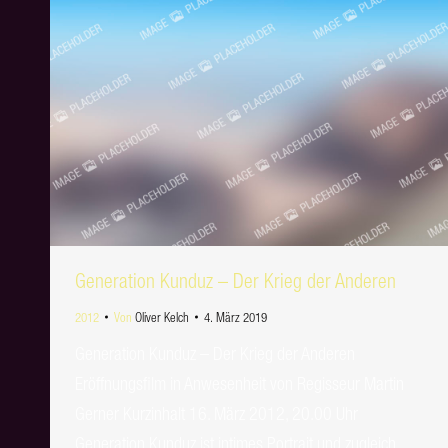
Generation Kunduz – Der Krieg der Anderen
2012
Von
Oliver Kelch
4. März 2019
Generation Kunduz – Der Krieg der Anderen
Eröffnungsfilm in Anwesenheit von Regisseur Martin
Gerner Kurzinhalt 16. März 2012, 20.00 Uhr
Generation Kunduz ist intimes Portrait und zugleich