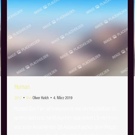
Human
2017
Von
Oliver Kelch
4. März 2019
Human Der Film ist komponiert wie ein Musikstück: Er
konfrontiert uns mit Menschen aus vielen Ländern von
fast allen Kontinenten die Auskunft geben über Fragen