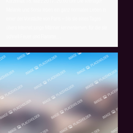
Kurzinhalt 18. März 2017, 20.00 Uhr Die Teenager
Mélanie und Sonia leben ein ganz normales Leben in
einer der Vorstädte von Paris – bis sie eines Tages
übers Internet junge Männer kennenlernen, für die sie
schnell Feuer und Flamme…