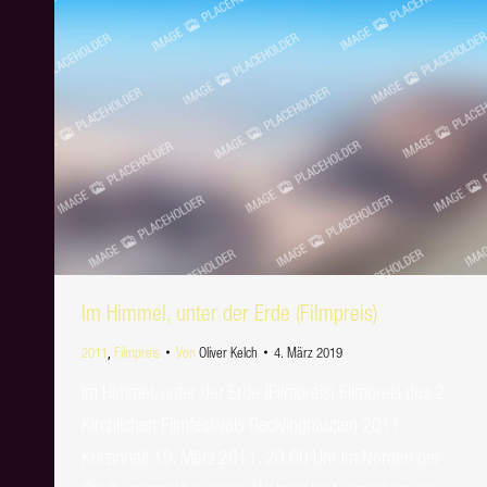
Im Himmel, unter der Erde (Filmpreis)
2011
,
Filmpreis
Von
Oliver Kelch
4. März 2019
Im Himmel, unter der Erde (Filmpreis) Filmpreis des 2.
Kirchlichen Filmfestivals Recklinghausen 2011
Kurzinhalt 19. März 2011, 20.00 Uhr Im Norden der