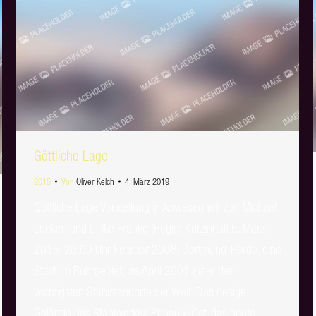
Göttliche Lage
2015
Von
Oliver Kelch
4. März 2019
Göttliche Lage Vorstellung in Anwesenheit von Michael
Loeken und Ulrike Franke (Regie) Kurzinhalt 5. März
2015, 20.00 Uhr Februar 2008, Dortmund-Hörde, eine
Stadt im Ruhrgebiet, bis April 2001 einer der
wichtigsten Stahlstandorte der Welt. Das riesige
Gelände des Stahlwerkes Phoenix-Ost, das heute