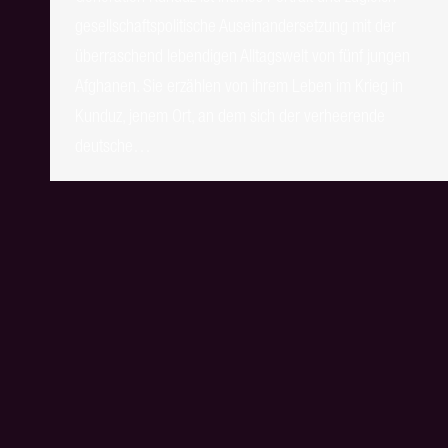
gesellschaftspolitische Auseinandersetzung mit der
überraschend lebendigen Alltagswelt von fünf jungen
Afghanen. Sie erzählen von ihrem Leben im Krieg in
Kunduz, jenem Ort, an dem sich der verheerende
deutsche…