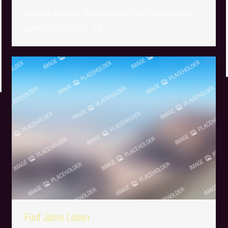
aussieht wie eine Mondlandschaft, soll in etwa zwei
Jahren ein See sein, mit…
Fünf Jahre Leben