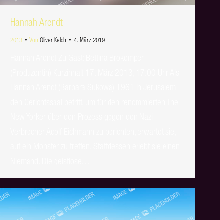
Hannah Arendt
2013
Von
Oliver Kelch
4. März 2019
Hannah Arendt Zu Gast: Bettina Brokemper
(Produzentin) Kurzinhalt 17. März 2013, 17.00 Uhr Als
Hannah Arendt (Barbara Sukowa) 1961 in Jerusalem
den Gerichtssaal betritt, um für den renommierten The
New Yorker über den Prozess gegen den Nazi-
Verbrecher Adolf Eichmann zu berichten, erwartet sie,
auf ein Monster zu treffen. Stattdessen erlebt sie einen
Niemand. Die geistlose…