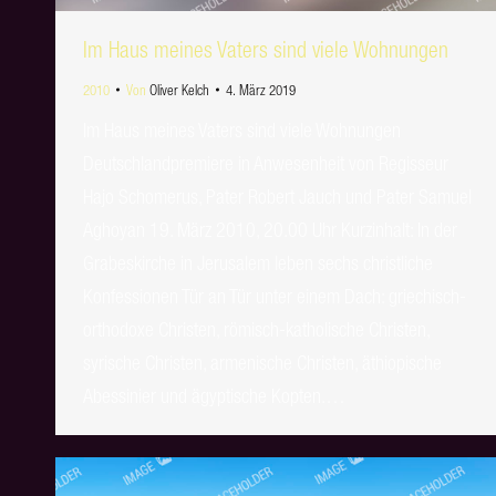
Im Haus meines Vaters sind viele Wohnungen
2010
Von
Oliver Kelch
4. März 2019
Im Haus meines Vaters sind viele Wohnungen
Deutschlandpremiere in Anwesenheit von Regisseur
Hajo Schomerus, Pater Robert Jauch und Pater Samuel
Aghoyan 19. März 2010, 20.00 Uhr Kurzinhalt: In der
Grabeskirche in Jerusalem leben sechs christliche
Konfessionen Tür an Tür unter einem Dach: griechisch-
orthodoxe Christen, römisch-katholische Christen,
syrische Christen, armenische Christen, äthiopische
Abessinier und ägyptische Kopten.…