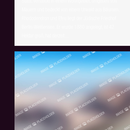
Stadt, versteckt in einem Wohngebiet, umgeben von
Mauern und bedeckt von einem Urwald aus Bäumen,
Rhododendron und Efeu liegt der Jüdische Friedhof
Berlin-Weißensee. Er wurde 1880 angelegt, ist 42
Hektar groß, hat derzeit…