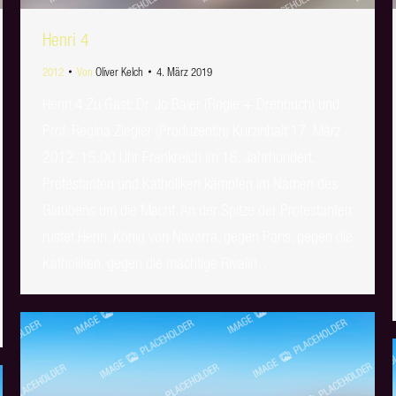
Henri 4
2012
Von
Oliver Kelch
4. März 2019
Henri 4 Zu Gast: Dr. Jo Baier (Regie + Drehbuch) und
Prof. Regina Ziegler (Produzentin) Kurzinhalt 17. März
2012, 15.00 Uhr Frankreich im 16. Jahrhundert.
Protestanten und Katholiken kämpfen im Namen des
Glaubens um die Macht. An der Spitze der Protestanten
rüstet Henri, König von Navarra, gegen Paris, gegen die
Katholiken, gegen die mächtige Rivalin…