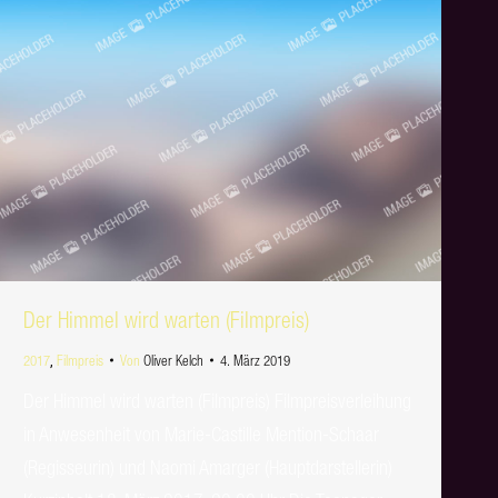
Der Himmel wird warten (Filmpreis)
2017
,
Filmpreis
Von
Oliver Kelch
4. März 2019
Der Himmel wird warten (Filmpreis) Filmpreisverleihung
in Anwesenheit von Marie-Castille Mention-Schaar
(Regisseurin) und Naomi Amarger (Hauptdarstellerin)