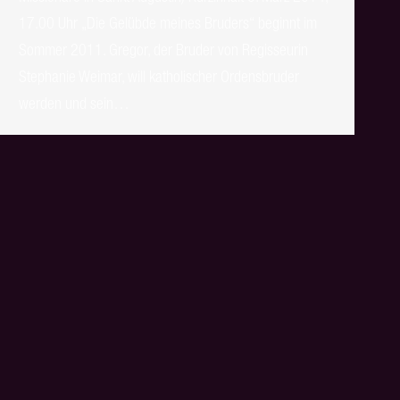
17.00 Uhr „Die Gelübde meines Bruders“ beginnt im
Sommer 2011. Gregor, der Bruder von Regisseurin
Stephanie Weimar, will katholischer Ordensbruder
werden und sein…