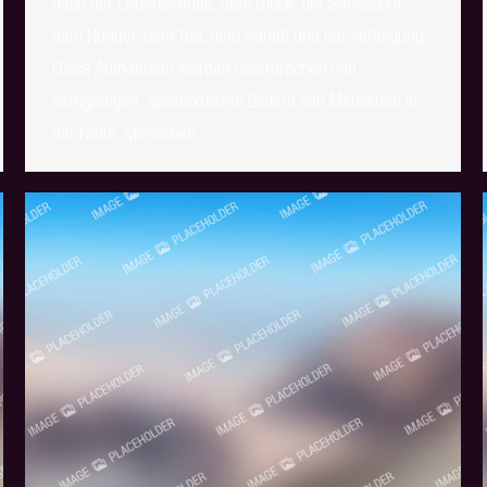
nach der Lebensfreude, dem Glück, der Sehnsucht,
dem Hunger, dem Tod, dem Kampf und der Verfolgung.
Diese Aufnahmen werden unterbrochen von
einzigartigen, spektakulären Bildern von Menschen in
der Natur, Menschen…