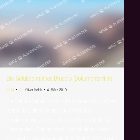
Die Gelübde meines Bruders (Dokumentarfilm)
2014
Von
Oliver Kelch
4. März 2019
Die Gelübde meines Bruders (Dokumentarfilm) Zu Gast:
Stephanie Weimar (Regie), André Feldhaus
(Filmkomponist) und Prof. Dr. Bernd Werle (Rektor der
Philosophisch-Theologischen Hochschule der Steyler
Missionare in Sankt Augustin) Kurzinhalt 8. März 2014,